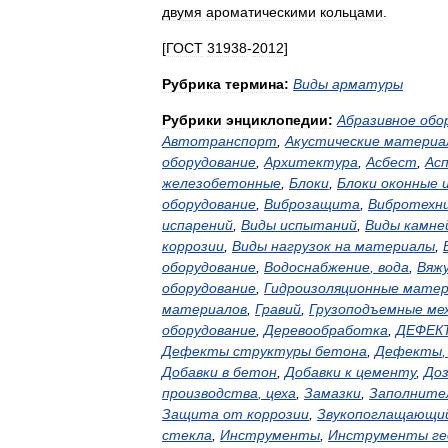
двумя
ароматическими
кольцами
.
[
ГОСТ
31938
-
2012
]
Рубрика
термина:
Виды
арматуры
Рубрики
энциклопедии:
Абразивное
обо
Автотранспорт
,
Акустические
материа
оборудование
,
Архитектура
,
Асбест
,
Ас
железобетонные
,
Блоки
,
Блоки
оконные
оборудование
,
Виброзащита
,
Вибротехн
испарений
,
Виды
испытаний
,
Виды
камне
коррозии
,
Виды
нагрузок
на
материалы
,
оборудование
,
Водоснабжение
,
вода
,
Вяж
оборудование
,
Гидроизоляционные
матер
материалов
,
Гравий
,
Грузоподъемные
ме
оборудование
,
Деревообработка
,
ДЕФЕК
Дефекты
структуры
бетона
,
Дефекты
Добавки
в
бетон
,
Добавки
к
цементу
,
До
производства
,
цеха
,
Замазки
,
Заполните
Защита
от
коррозии
,
Звукопоглащающи
стекла
,
Инструменты
,
Инструменты
ге