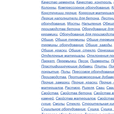
Качество
цемента
,
Качество
,
контроль
,
Колонны
,
Компрессорное
оборудование
,
К
Конструкции
прочие
,
Коррозия
материал
Легкие
наполнители
для
бетона
,
Лестн
оборудование
,
Мосты
,
Напыления
,
Обжиг
производства
бетона
,
Оборудование
для
керамики
,
Оборудование
для
производст
Общие
,
Общие
термины
,
Общие
термин
термины
,
оборудование
,
Общие
,
заводы
,
Общие
,
краски
,
Общие
,
стекло
,
Огнезащ
Отделочные
материалы
,
Отклонения
пр
Паркет
,
Перемычки
,
Песок
,
Пигменты
,
П
Пластифицирующие
добавки
,
Плиты
,
По
покрытие
,
Полы
,
Прессовое
оборудовани
Производства
,
Противоморозные
добавк
Прочие
,
замазки
,
Прочие
,
краски
,
Прочие
,
материалов
,
Раствор
,
Ригеля
,
Сваи
,
Сва
Свойства
,
Свойства
бетона
,
Свойства
в
камней
,
Свойства
материалов
,
Свойств
сухие
,
Смолы
,
Стекло
,
Строительная
хи
Сушильное
оборудование
,
Сушка
,
Сушка
,