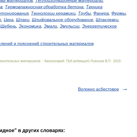
тва
материалов
,
Теплоизоляционные
материалы
,
в
,
Термовлажносная
обработка
бетона
,
Техника
етонирования
,
Технологии
керамики
,
Трубы
,
Фанера
,
Фермы
,
т
,
Цеха
,
Шлаки
,
Шлифовальное
оборудование
,
Шпаклевки
,
,
Щебень
,
Экономика
,
Эмали
,
Эмульсии
,
Энергетическое
елений
и
пояснений
строительных
материалов
роительных
материалов
. -
Калининград
.
Под
редакцией
Ложкина
В
.
П
.
.
2015
-
Волокно асбестовое
идное" в других словарях: