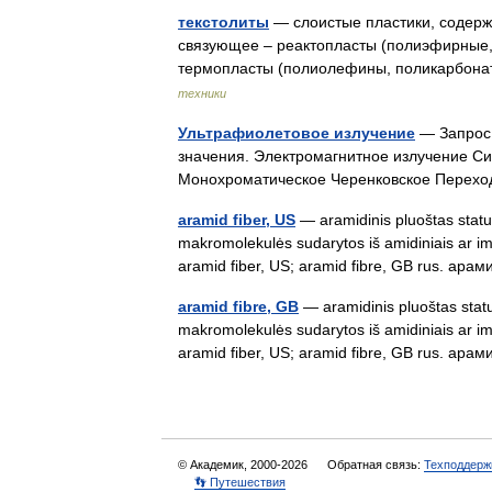
текстолиты
— слоистые пластики, содерж
связующее – реактопласты (полиэфирные
термопласты (полиолефины, поликарбон
техники
Ультрафиолетовое излучение
— Запрос 
значения. Электромагнитное излучение С
Монохроматическое Черенковское Перех
aramid fiber, US
— aramidinis pluoštas statusa
makromolekulės sudarytos iš amidiniais ar imid
aramid fiber, US; aramid fibre, GB rus. 
aramid fibre, GB
— aramidinis pluoštas status
makromolekulės sudarytos iš amidiniais ar imid
aramid fiber, US; aramid fibre, GB rus. 
© Академик, 2000-2026
Обратная связь:
Техподдерж
👣 Путешествия