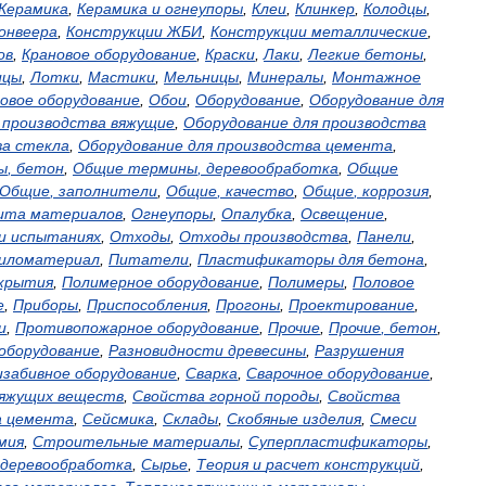
Керамика
,
Керамика
и
огнеупоры
,
Клеи
,
Клинкер
,
Колодцы
,
онвеера
,
Конструкции
ЖБИ
,
Конструкции
металлические
,
ов
,
Крановое
оборудование
,
Краски
,
Лаки
,
Легкие
бетоны
,
ицы
,
Лотки
,
Мастики
,
Мельницы
,
Минералы
,
Монтажное
овое
оборудование
,
Обои
,
Оборудование
,
Оборудование
для
производства
вяжущие
,
Оборудование
для
производства
ва
стекла
,
Оборудование
для
производства
цемента
,
ы
,
бетон
,
Общие
термины
,
деревообработка
,
Общие
Общие
,
заполнители
,
Общие
,
качество
,
Общие
,
коррозия
,
ита
материалов
,
Огнеупоры
,
Опалубка
,
Освещение
,
и
испытаниях
,
Отходы
,
Отходы
производства
,
Панели
,
иломатериал
,
Питатели
,
Пластификаторы
для
бетона
,
крытия
,
Полимерное
оборудование
,
Полимеры
,
Половое
е
,
Приборы
,
Приспособления
,
Прогоны
,
Проектирование
,
и
,
Противопожарное
оборудование
,
Прочие
,
Прочие
,
бетон
,
оборудование
,
Разновидности
древесины
,
Разрушения
изабивное
оборудование
,
Сварка
,
Сварочное
оборудование
,
яжущих
веществ
,
Свойства
горной
породы
,
Свойства
а
цемента
,
Сейсмика
,
Склады
,
Скобяные
изделия
,
Смеси
мия
,
Строительные
материалы
,
Суперпластификаторы
,
деревообработка
,
Сырье
,
Теория
и
расчет
конструкций
,