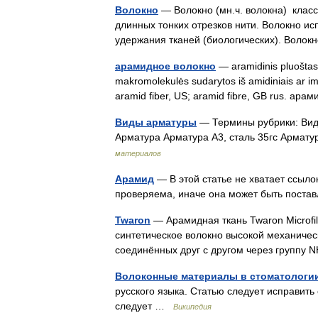
Волокно
— Волокно (мн.ч. волокна) клас
длинных тонких отрезков нити. Волокно ис
удержания тканей (биологических). Вол
арамидное волокно
— aramidinis pluoštas s
makromolekulės sudarytos iš amidiniais ar imid
aramid fiber, US; aramid fibre, GB rus. 
Виды арматуры
— Термины рубрики: Вид
Арматура Арматура А3, сталь 35гс Арма
материалов
Арамид
— В этой статье не хватает ссыл
проверяема, иначе она может быть поста
Twaron
— Арамидная ткань Twaron Microf
синтетическое волокно высокой механическ
соединённых друг с другом через групп
Волоконные материалы в стоматологи
русского языка. Статью следует исправить
следует …
Википедия