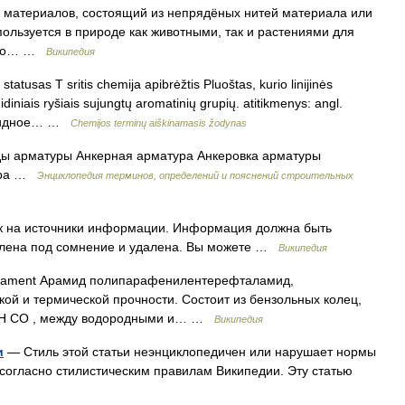
с материалов, состоящий из непрядёных нитей материала или
пользуется в природе как животными, так и растениями для
окно… …
Википедия
tatusas T sritis chemija apibrėžtis Pluoštas, kurio linijinės
iniais ryšiais sujungtų aromatinių grupių. atitikmenys: angl.
арамидное… …
Chemijos terminų aiškinamasis žodynas
ы арматуры Анкерная арматура Анкеровка арматуры
тура …
Энциклопедия терминов, определений и пояснений строительных
ок на источники информации. Информация должна быть
влена под сомнение и удалена. Вы можете …
Википедия
ilament Арамид полипарафенилентерефталамид,
ой и термической прочности. Состоит из бензольных колец,
у NH CO , между водородными и… …
Википедия
и
— Стиль этой статьи неэнциклопедичен или нарушает нормы
 согласно стилистическим правилам Википедии. Эту статью