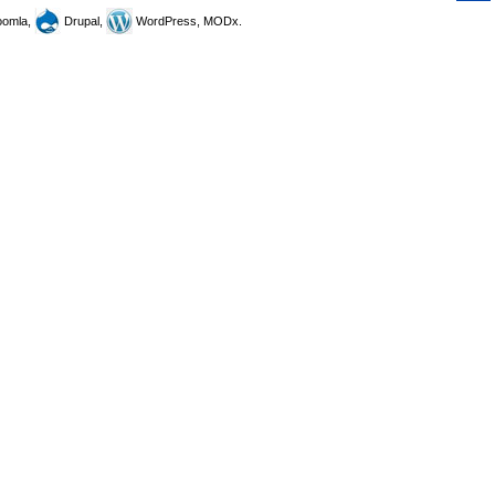
omla,
Drupal,
WordPress, MODx.