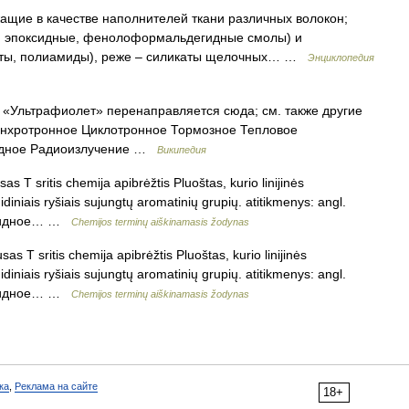
ащие в качестве наполнителей ткани различных волокон;
, эпоксидные, фенолоформальдегидные смолы) и
аты, полиамиды), реже – силикаты щелочных… …
Энциклопедия
«Ультрафиолет» перенаправляется сюда; см. также другие
инхротронное Циклотронное Тормозное Тепловое
одное Радиоизлучение …
Википедия
s T sritis chemija apibrėžtis Pluoštas, kurio linijinės
iniais ryšiais sujungtų aromatinių grupių. atitikmenys: angl.
арамидное… …
Chemijos terminų aiškinamasis žodynas
as T sritis chemija apibrėžtis Pluoštas, kurio linijinės
iniais ryšiais sujungtų aromatinių grupių. atitikmenys: angl.
арамидное… …
Chemijos terminų aiškinamasis žodynas
ка
,
Реклама на сайте
18+