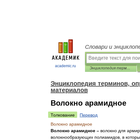
Словари и энциклоп
academic.ru
Энциклопедия терминов, определений и пояснений строительных материалов
Энциклопедия терминов, оп
материалов
Волокно арамидное
Толкование
Перевод
Волокно
арамидное
Волокно
арамидное
–
волокно
для
армир
волокнообразующих
полиамидов
,
в
которы