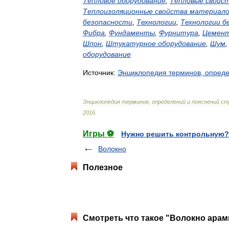
Тепловое
оборудование
,
Тепловые
свойс
Теплоизоляционные
свойства
материало
безопасности
,
Технологии
,
Технологии
б
Фибра
,
Фундаменты
,
Фурнитура
,
Цемен
Шпон
,
Штукатурное
оборудование
,
Шум
оборудование
Источник:
Энциклопедия
терминов
,
опред
Энциклопедия
терминов
,
определений
и
пояснений
ст
2016
.
Игры ⚽
Нужно решить контрольную?
Волокно
Полезное
Смотреть что такое "Волокно арам