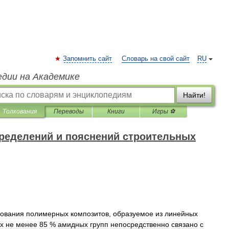
Запомнить сайт
Словарь на свой сайт
RU
едии на Академике
Найти!
Толкования
Переводы
Книги
Игры ⚽
ределений и пояснений строительных
ования
полимерных
композитов
,
образуемое
из
линейных
х
не
менее
85
%
амидных
групп
непосредственно
связано
с