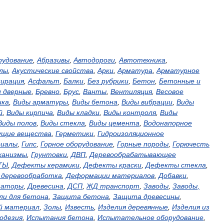
рудование
,
Абразивы
,
Автодороги
,
Автотехника
,
лы
,
Акустические
свойства
,
Арки
,
Арматура
,
Арматурное
пирация
,
Асфальт
,
Балки
,
Без
рубрики
,
Бетон
,
Бетонные
и
и
дверные
,
Бревно
,
Брус
,
Ванты
,
Вентиляция
,
Весовое
ика
,
Виды
арматуры
,
Виды
бетона
,
Виды
вибрации
,
Виды
й
,
Виды
кирпича
,
Виды
кладки
,
Виды
контроля
,
Виды
Виды
полов
,
Виды
стекла
,
Виды
цемента
,
Водонапорное
ущие
вещества
,
Герметики
,
Гидроизоляционное
иалы
,
Гипс
,
Горное
оборудование
,
Горные
породы
,
Горючесть
ханизмы
,
Грунтовки
,
ДВП
,
Деревообрабатывающее
ТЫ
,
Дефекты
керамики
,
Дефекты
краски
,
Дефекты
стекла
,
,
деревообработка
,
Деформации
материалов
,
Добавки
,
заторы
,
Древесина
,
ДСП
,
ЖД
транспорт
,
Заводы
,
Заводы
,
ли
для
бетона
,
Защита
бетона
,
Защита
древесины
,
й
материал
,
Золы
,
Известь
,
Изделия
деревянные
,
Изделия
из
одезия
,
Испытания
бетона
,
Испытательное
оборудование
,